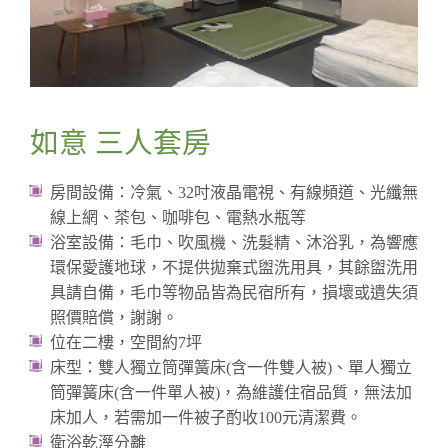
如意 三人套房
房間設備：冷氣、32吋液晶電視、有線頻道、光纖無
線上網、茶包、咖啡包、電熱水瓶等
浴室設備：毛巾、吹風機、洗髮精、沐浴乳，為響應
環保愛護地球，不提供拋棄式盥洗用具，其餘盥洗用
具請自備，毛巾等物品皆為民宿所有，損壞或遺失須
照價賠償，謝謝。
位在二樓，空間約7坪
床型：雙人獨立筒彈簧床(含一件雙人被)、單人獨立
筒彈簧床(含一件單人被)，為維護住宿品質，無法加
床加人，若需加一件被子酌收100元清潔費。
衛浴乾溼分離